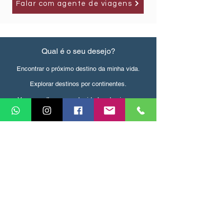
Falar com agente de viagens
Qual é o seu desejo?
Encontrar o próximo destino da minha vida.
Explorar destinos por continentes.
Ver as melhores oportunidades de viagem.
Ver serviços prestados.
Falar com um agente de viagens.
Saber mais sobre vocês.
Explorar destinos por interesses de viagem.
Documentos úteis.
Selma Pelo Mundo