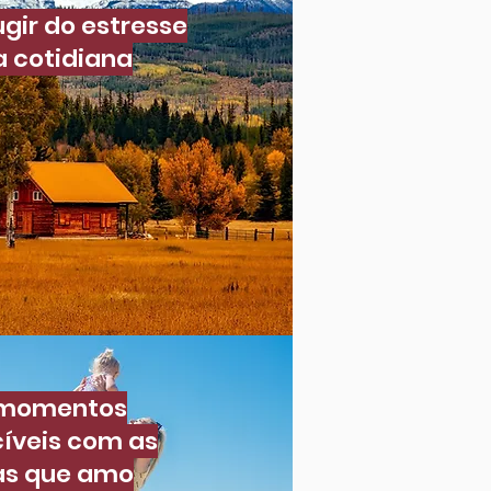
ugir do estresse
a cotidiana
 momentos
íveis com as
as que amo