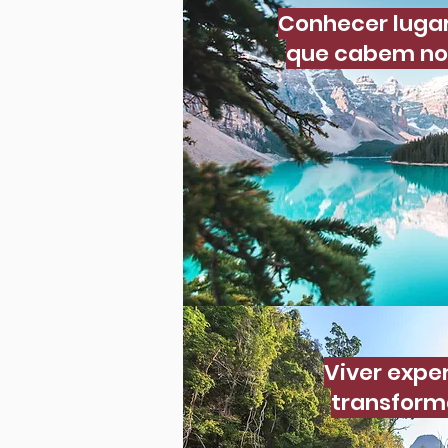
Conhecer lugar
que cabem no
Viver expe
transform