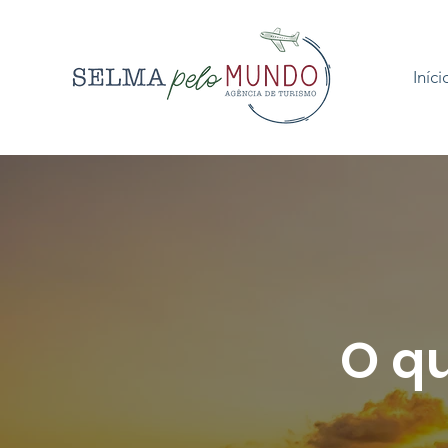
Iníci
O qu