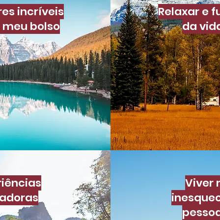
es incríveis
Relaxar e f
 meu bolso
da vid
riências
Viver
adoras
inesquec
pesso