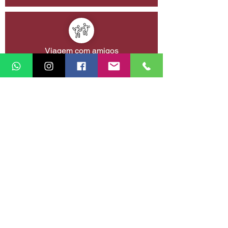
Viagem com amigos
Planejar a próxima viagem da minha vida
Retornar à vitrine de experiências
TOPO DA PÁGINA