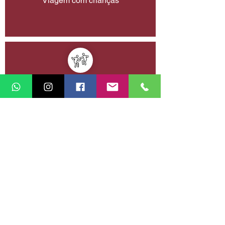
Viagem com crianças
Viagem com amigos
Planejar a próxima viagem da minha vida
Retornar à vitrine de experiências