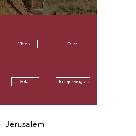
Vídeo
Fotos
Selos
Planejar viagem
Jerusalém