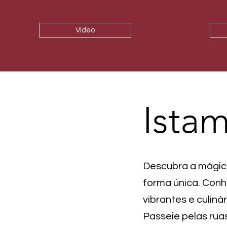
Vídeo
Ista
Descubra a mágica
forma única. Conh
vibrantes e culiná
Passeie pelas ruas