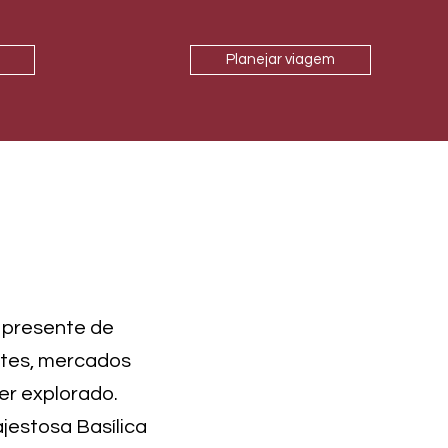
Planejar viagem
 presente de
ntes, mercados
ser explorado.
ajestosa Basílica