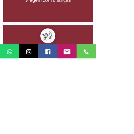
Viagem com crianças
Viagem com amigos
Planejar a próxima viagem da minha vida
Retornar à vitrine de experiências