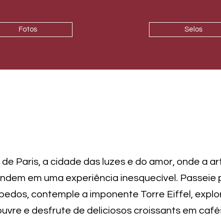
Fotos
Selos
e Paris, a cidade das luzes e do amor, onde a art
undem em uma experiência inesquecível. Passeie
ípedos, contemple a imponente Torre Eiffel, expl
vre e desfrute de deliciosos croissants em café