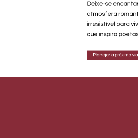
Deixe-se encantar 
atmosfera românti
irresistível para 
que inspira poetas
Planejar a próxima v