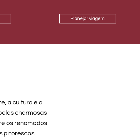
Planejar viagem
e, a cultura e a
 pelas charmosas
ore os renomados
s pitorescos.