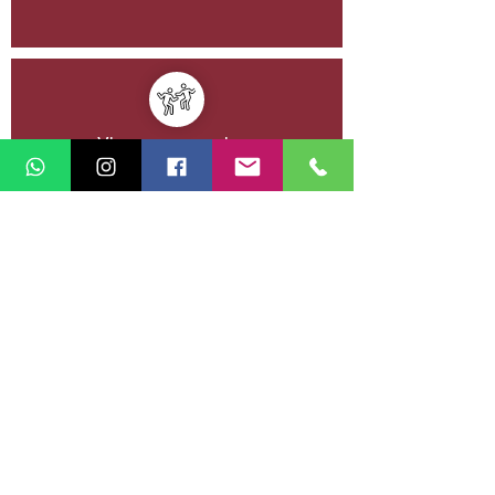
Viagem com amigos
Planejar a próxima viagem da minha vida
Retornar à vitrine de experiências