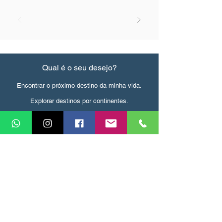
Qual é o seu desejo?
Encontrar o próximo destino da minha vida.
Explorar destinos por continentes.
Ver as melhores oportunidades de viagem.
Ver serviços prestados.
Falar com um agente de viagens.
Saber mais sobre vocês.
Explorar destinos por interesses de viagem.
Documentos úteis.