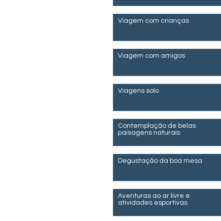
Viagem com crianças
Viagem com amigos
Viagens solo
Contemplação de belas
paisagens naturais
Degustação da boa mesa
Aventuras ao ar livre e
atividades esportivas