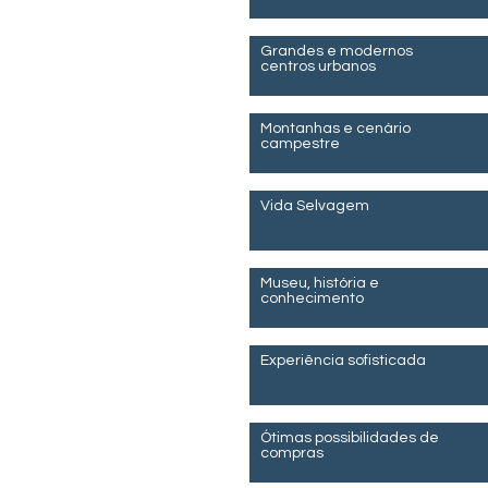
Grandes e modernos
centros urbanos
Montanhas e cenário
campestre
Vida Selvagem
Museu, história e
conhecimento
Experiência sofisticada
Ótimas possibilidades de
compras