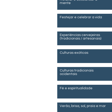
mente
Festejar e celebrar a vida
Experiências cervejeiras
(tradicionais / artesanais)
Culturas exóticas
Culturas tradicionais
ocidentais
Fé e espiritualidade
Verão, brisa, sol, praia e mar