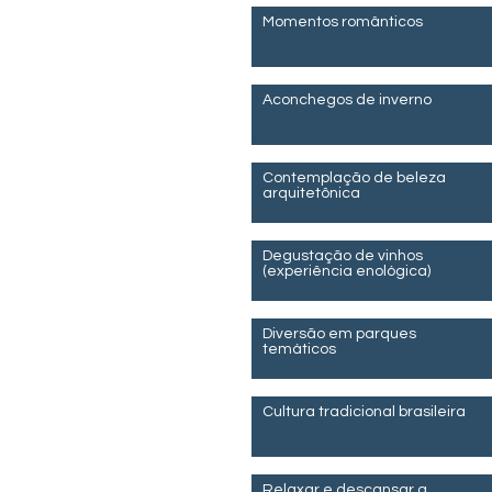
Momentos românticos
Aconchegos de inverno
Contemplação de beleza
arquitetônica
Degustação de vinhos
(experiência enológica)
Diversão em parques
temáticos
Cultura tradicional brasileira
Relaxar e descansar a