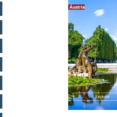
Áustria
Viena
Explorar